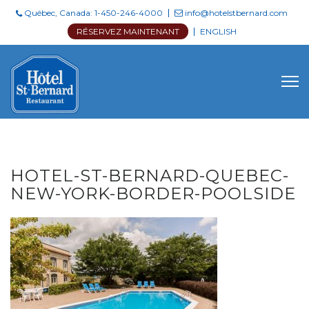
Skip
Québec, Canada:
1-450-246-4000
info@hotelstbernard.com
to
RÉSERVEZ MAINTENANT
ENGLISH
content
HOTEL-ST-BERNARD-QUEBEC-
NEW-YORK-BORDER-POOLSIDE